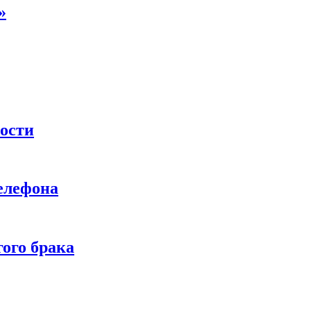
»
ности
телефона
ого брака