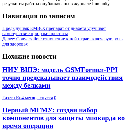
результаты работы опубликованы в журнале Immunity.
Навигация по записям
Предыдущая:
EMBO: препарат от диабета улучшает
самочувствие при раке простаты
Далее:
Conversation: отношение к ней играет ключевую роль
для здоровья
Похожие новости
НИУ ВШЭ: модель GSMFormer-PPI
точно предсказывает взаимодействия
между белками
Газета.Ru
4 месяца спустя
0
Первый МГМУ: создан набор
компонентов для защиты миокарда во
время операции