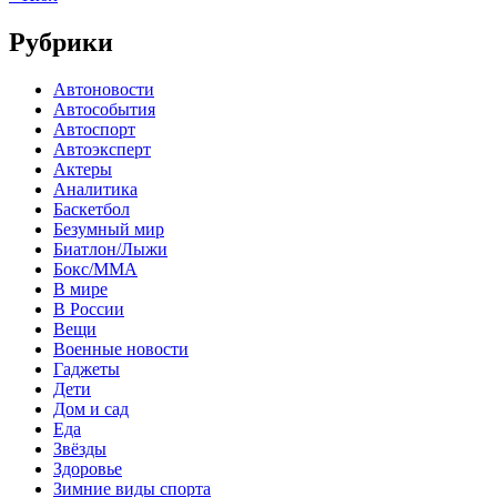
Рубрики
Автоновости
Автособытия
Автоспорт
Автоэксперт
Актеры
Аналитика
Баскетбол
Безумный мир
Биатлон/Лыжи
Бокс/MMA
В мире
В России
Вещи
Военные новости
Гаджеты
Дети
Дом и сад
Еда
Звёзды
Здоровье
Зимние виды спорта