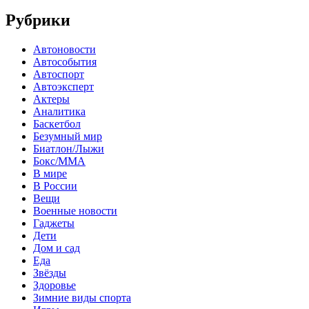
Рубрики
Автоновости
Автособытия
Автоспорт
Автоэксперт
Актеры
Аналитика
Баскетбол
Безумный мир
Биатлон/Лыжи
Бокс/MMA
В мире
В России
Вещи
Военные новости
Гаджеты
Дети
Дом и сад
Еда
Звёзды
Здоровье
Зимние виды спорта