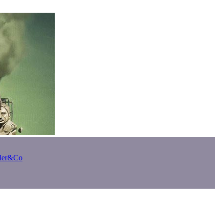
bler&Co