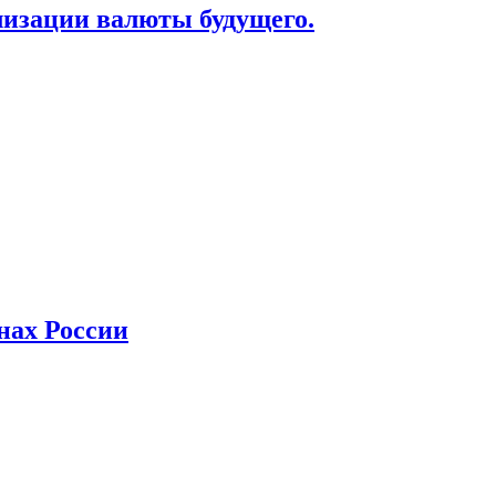
лизации валюты будущего.
нах России