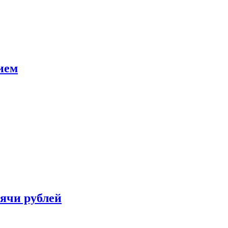
ием
сячи рублей