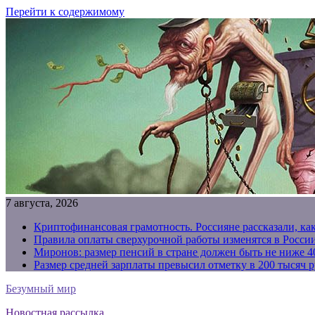
Перейти к содержимому
7 августа, 2026
Криптофинансовая грамотность. Россияне рассказали, ка
Правила оплаты сверхурочной работы изменятся в России
Миронов: размер пенсий в стране должен быть не ниже 4
Размер средней зарплаты превысил отметку в 200 тысяч р
Безумный мир
Новостная рассылка