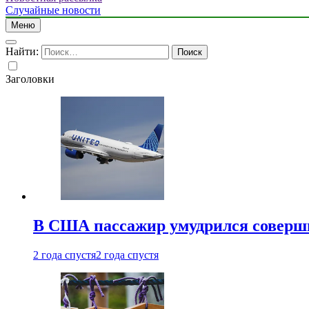
Случайные новости
Меню
Найти:
Заголовки
В США пассажир умудрился совершит
2 года спустя
2 года спустя