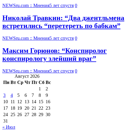
NEWSru.com :: Мнения
5 лет спустя
0
Николай Травкин: “Два джентльмена
встретились “перетереть по бабкам”
NEWSru.com :: Мнения
5 лет спустя
0
Максим Горюнов: “Конспиролог
конспирологу злейший враг”
NEWSru.com :: Мнения
5 лет спустя
0
Август 2026
Пн
Вт
Ср
Чт
Пт
Сб
Вс
1
2
3
4
5
6
7
8
9
10
11
12
13
14
15
16
17
18
19
20
21
22
23
24
25
26
27
28
29
30
31
« Июл