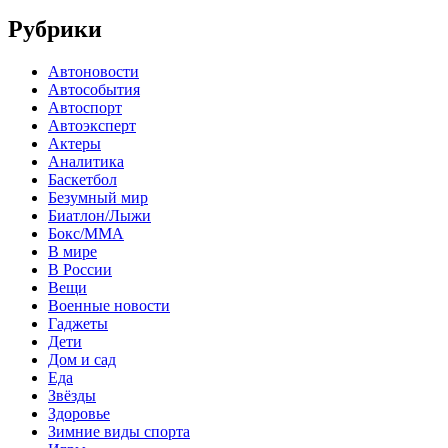
Рубрики
Автоновости
Автособытия
Автоспорт
Автоэксперт
Актеры
Аналитика
Баскетбол
Безумный мир
Биатлон/Лыжи
Бокс/MMA
В мире
В России
Вещи
Военные новости
Гаджеты
Дети
Дом и сад
Еда
Звёзды
Здоровье
Зимние виды спорта