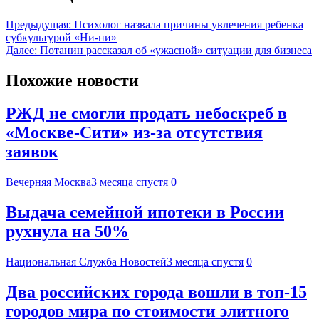
Предыдущая:
Психолог назвала причины увлечения ребенка
субкультурой «Ни-ни»
Далее:
Потанин рассказал об «ужасной» ситуации для бизнеса
Похожие новости
РЖД не смогли продать небоскреб в
«Москве-Сити» из-за отсутствия
заявок
Вечерняя Москва
3 месяца спустя
0
Выдача семейной ипотеки в России
рухнула на 50%
Национальная Служба Новостей
3 месяца спустя
0
Два российских города вошли в топ-15
городов мира по стоимости элитного