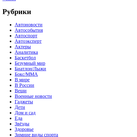
Рубрики
Автоновости
Автособытия
Автоспорт
Автоэксперт
Актеры
Аналитика
Баскетбол
Безумный мир
Биатлон/Лыжи
Бокс/MMA
В мире
В России
Вещи
Военные новости
Гаджеты
Дети
Дом и сад
Еда
Звёзды
Здоровье
Зимние виды спорта