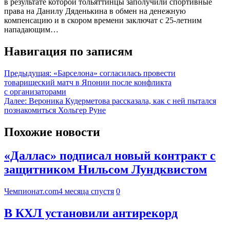
в результате которой тольяттинцы заполучили спортивные
права на Данилу Дяденькина в обмен на денежную
компенсацию и в скором времени заключат с 25-летним
нападающим…
Навигация по записям
Предыдущая:
«Барселона» согласилась провести
товарищеский матч в Японии после конфликта
с организаторами
Далее:
Вероника Кудерметова рассказала, как с ней пытался
познакомиться Хольгер Руне
Похожие новости
«Даллас» подписал новый контракт с
защитником Нильсом Лундквистом
Чемпионат.com
4 месяца спустя
0
В КХЛ установили антирекорд