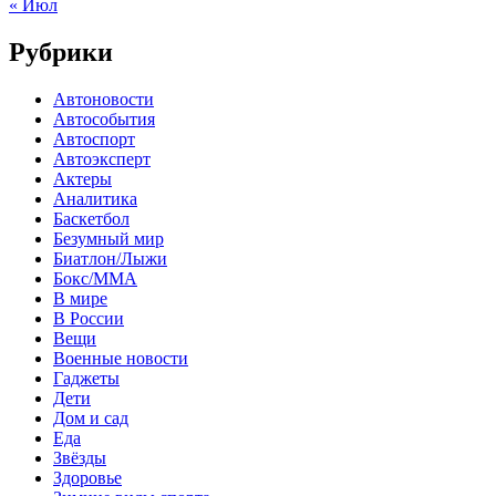
« Июл
Рубрики
Автоновости
Автособытия
Автоспорт
Автоэксперт
Актеры
Аналитика
Баскетбол
Безумный мир
Биатлон/Лыжи
Бокс/MMA
В мире
В России
Вещи
Военные новости
Гаджеты
Дети
Дом и сад
Еда
Звёзды
Здоровье