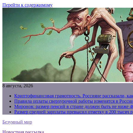
Перейти к содержимому
8 августа, 2026
Криптофинансовая грамотность. Россияне рассказали, ка
Правила оплаты сверхурочной работы изменятся в России
Миронов: размер пенсий в стране должен быть не ниже 4
Размер средней зарплаты превысил отметку в 200 тысяч р
Безумный мир
Новостная рассылка