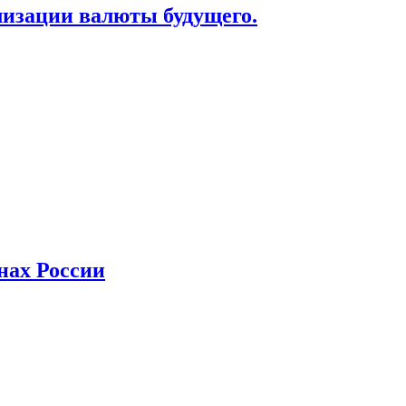
лизации валюты будущего.
нах России