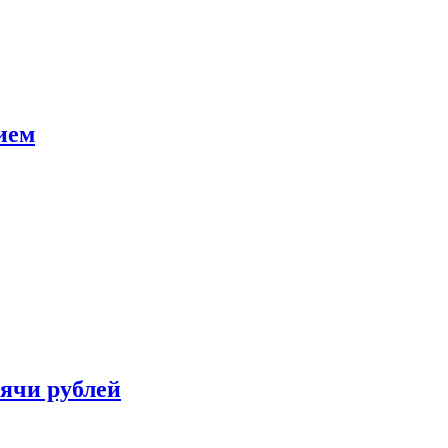
ием
сячи рублей