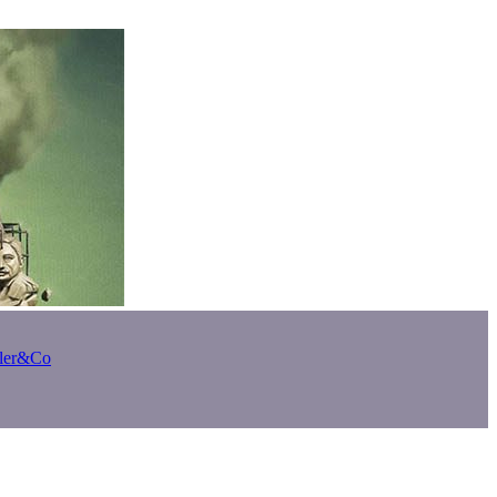
bler&Co