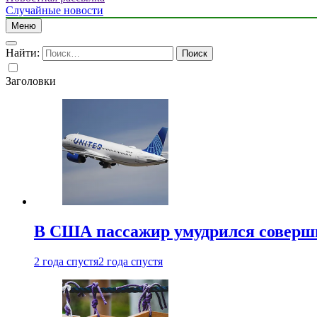
Случайные новости
Меню
Найти:
Заголовки
В США пассажир умудрился совершит
2 года спустя
2 года спустя