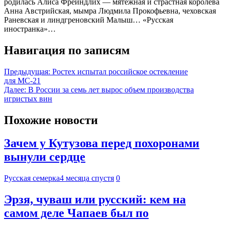
родилась Алиса Фрейндлих — мятежная и страстная королева
Анна Австрийская, мымра Людмила Прокофьевна, чеховская
Раневская и линдгреновский Малыш… «Русская
иностранка»…
Навигация по записям
Предыдущая:
Ростех испытал российское остекление
для МС-21
Далее:
В России за семь лет вырос объем производства
игристых вин
Похожие новости
Зачем у Кутузова перед похоронами
вынули сердце
Русская семерка
4 месяца спустя
0
Эрзя, чуваш или русский: кем на
самом деле Чапаев был по