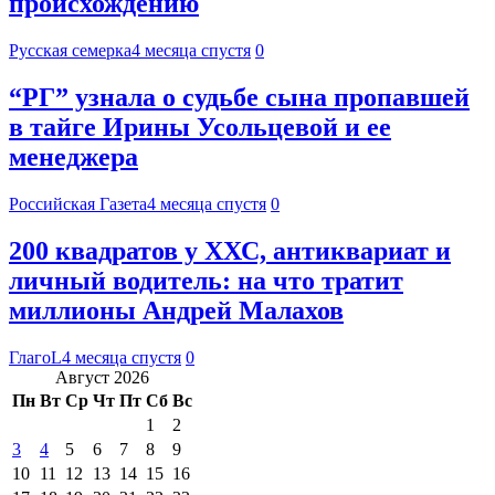
происхождению
Русская семерка
4 месяца спустя
0
“РГ” узнала о судьбе сына пропавшей
в тайге Ирины Усольцевой и ее
менеджера
Российская Газета
4 месяца спустя
0
200 квадратов у ХХС, антиквариат и
личный водитель: на что тратит
миллионы Андрей Малахов
ГлагоL
4 месяца спустя
0
Август 2026
Пн
Вт
Ср
Чт
Пт
Сб
Вс
1
2
3
4
5
6
7
8
9
10
11
12
13
14
15
16