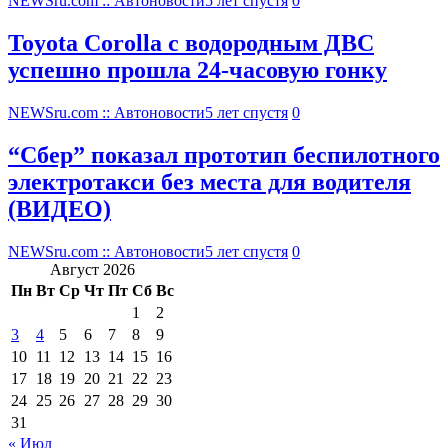
NEWSru.com :: Автоновости
5 лет спустя
0
Toyota Corolla с водородным ДВС
успешно прошла 24-часовую гонку
NEWSru.com :: Автоновости
5 лет спустя
0
“Сбер” показал прототип беспилотного
электротакси без места для водителя
(ВИДЕО)
NEWSru.com :: Автоновости
5 лет спустя
0
Август 2026
Пн
Вт
Ср
Чт
Пт
Сб
Вс
1
2
3
4
5
6
7
8
9
10
11
12
13
14
15
16
17
18
19
20
21
22
23
24
25
26
27
28
29
30
31
« Июл