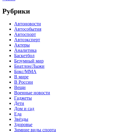
Рубрики
Автоновости
Автособытия
Автоспорт
Автоэксперт
Актеры
Аналитика
Баскетбол
Безумный мир
Биатлон/Лыжи
Бокс/MMA
В мире
В России
Вещи
Военные новости
Гаджеты
Дети
Дом и сад
Еда
Звёзды
Здоровье
Зимние виды спорта