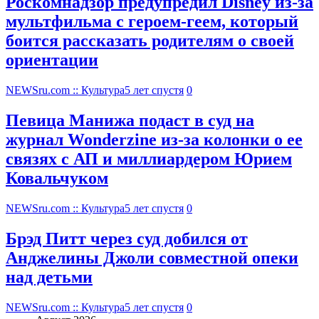
Роскомнадзор предупредил Disney из-за
мультфильма c героем-геем, который
боится рассказать родителям о своей
ориентации
NEWSru.com :: Культура
5 лет спустя
0
Певица Манижа подаст в суд на
журнал Wonderzine из-за колонки о ее
связях с АП и миллиардером Юрием
Ковальчуком
NEWSru.com :: Культура
5 лет спустя
0
Брэд Питт через суд добился от
Анджелины Джоли совместной опеки
над детьми
NEWSru.com :: Культура
5 лет спустя
0