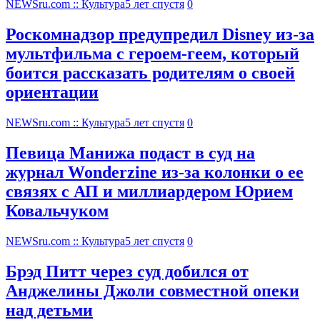
NEWSru.com :: Культура
5 лет спустя
0
Роскомнадзор предупредил Disney из-за
мультфильма c героем-геем, который
боится рассказать родителям о своей
ориентации
NEWSru.com :: Культура
5 лет спустя
0
Певица Манижа подаст в суд на
журнал Wonderzine из-за колонки о ее
связях с АП и миллиардером Юрием
Ковальчуком
NEWSru.com :: Культура
5 лет спустя
0
Брэд Питт через суд добился от
Анджелины Джоли совместной опеки
над детьми