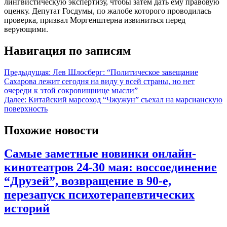
лингвистическую экспертизу, чтобы затем дать ему правовую
оценку. Депутат Госдумы, по жалобе которого проводилась
проверка, призвал Моргенштерна извиниться перед
верующими.
Навигация по записям
Предыдущая:
Лев Шлосберг: “Политическое завещание
Сахарова лежит сегодня на виду у всей страны, но нет
очереди к этой сокровищнице мысли”
Далее:
Китайский марсоход “Чжужун” съехал на марсианскую
поверхность
Похожие новости
Самые заметные новинки онлайн-
кинотеатров 24-30 мая: воссоединение
“Друзей”, возвращение в 90-е,
перезапуск психотерапевтических
историй