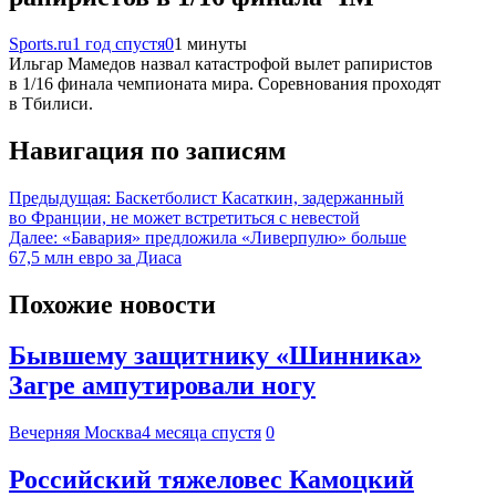
Sports.ru
1 год спустя
0
1 минуты
Ильгар Мамедов назвал катастрофой вылет рапиристов
в 1/16 финала чемпионата мира. Соревнования проходят
в Тбилиси.
Навигация по записям
Предыдущая:
Баскетболист Касаткин, задержанный
во Франции, не может встретиться с невестой
Далее:
«Бавария» предложила «Ливерпулю» больше
67,5 млн евро за Диаса
Похожие новости
Бывшему защитнику «Шинника»
Загре ампутировали ногу
Вечерняя Москва
4 месяца спустя
0
Российский тяжеловес Камоцкий