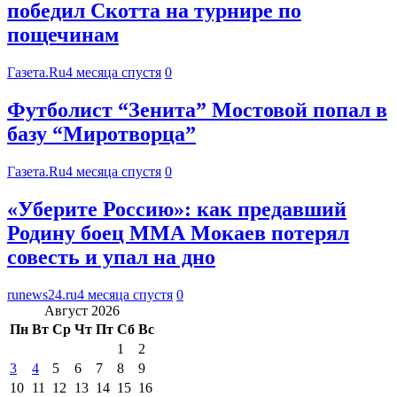
победил Скотта на турнире по
пощечинам
Газета.Ru
4 месяца спустя
0
Футболист “Зенита” Мостовой попал в
базу “Миротворца”
Газета.Ru
4 месяца спустя
0
«Уберите Россию»: как предавший
Родину боец ММА Мокаев потерял
совесть и упал на дно
runews24.ru
4 месяца спустя
0
Август 2026
Пн
Вт
Ср
Чт
Пт
Сб
Вс
1
2
3
4
5
6
7
8
9
10
11
12
13
14
15
16