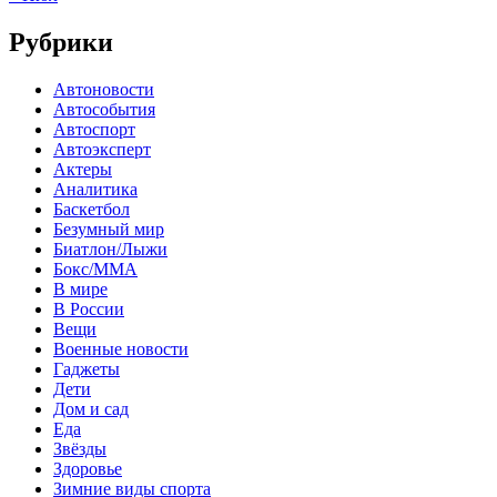
Рубрики
Автоновости
Автособытия
Автоспорт
Автоэксперт
Актеры
Аналитика
Баскетбол
Безумный мир
Биатлон/Лыжи
Бокс/MMA
В мире
В России
Вещи
Военные новости
Гаджеты
Дети
Дом и сад
Еда
Звёзды
Здоровье
Зимние виды спорта