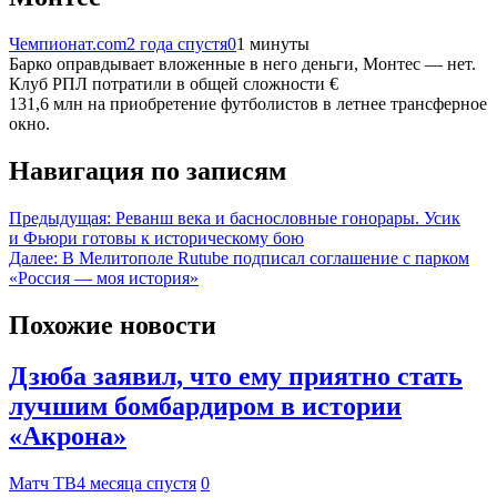
Чемпионат.com
2 года спустя
0
1 минуты
Барко оправдывает вложенные в него деньги, Монтес — нет.
Клуб РПЛ потратили в общей сложности €
131,6 млн на приобретение футболистов в летнее трансферное
окно.
Навигация по записям
Предыдущая:
Реванш века и баснословные гонорары. Усик
и Фьюри готовы к историческому бою
Далее:
В Мелитополе Rutube подписал соглашение с парком
«Россия — моя история»
Похожие новости
Дзюба заявил, что ему приятно стать
лучшим бомбардиром в истории
«Акрона»
Матч ТВ
4 месяца спустя
0