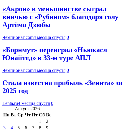
«Акрон» в меньшинстве сыграл
вничью с «Рубином» благодаря голу
Артёма Дзюбы
Чемпионат.com
4 месяца спустя
0
«Борнмут» переиграл «Ньюкасл
Юнайтед» в 33-м туре АПЛ
Чемпионат.com
4 месяца спустя
0
Стала известна прибыль «Зенита» за
2025 год
Lenta.ru
4 месяца спустя
0
Август 2026
Пн
Вт
Ср
Чт
Пт
Сб
Вс
1
2
3
4
5
6
7
8
9