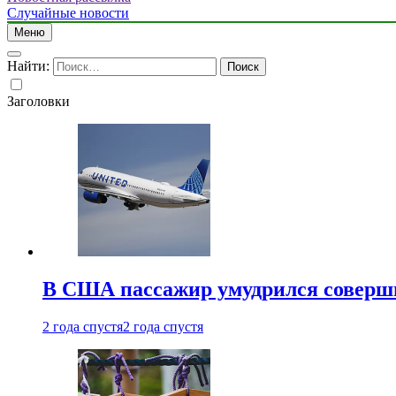
Случайные новости
Меню
Найти:
Заголовки
В США пассажир умудрился совершит
2 года спустя
2 года спустя