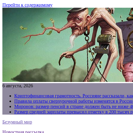
Перейти к содержимому
6 августа, 2026
Криптофинансовая грамотность. Россияне рассказали, ка
Правила оплаты сверхурочной работы изменятся в России
Миронов: размер пенсий в стране должен быть не ниже 4
Размер средней зарплаты превысил отметку в 200 тысяч р
Безумный мир
Новостная рассылка