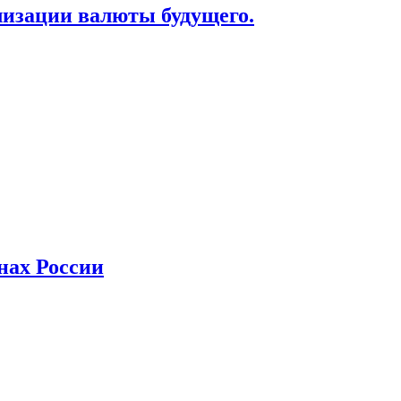
лизации валюты будущего.
нах России