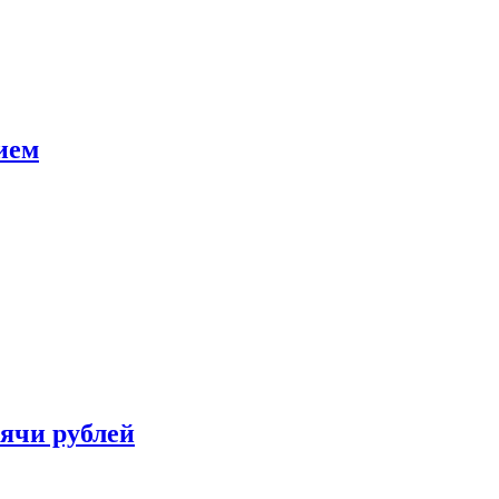
ием
сячи рублей