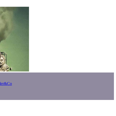
bler&Co