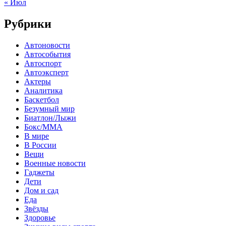
« Июл
Рубрики
Автоновости
Автособытия
Автоспорт
Автоэксперт
Актеры
Аналитика
Баскетбол
Безумный мир
Биатлон/Лыжи
Бокс/MMA
В мире
В России
Вещи
Военные новости
Гаджеты
Дети
Дом и сад
Еда
Звёзды
Здоровье