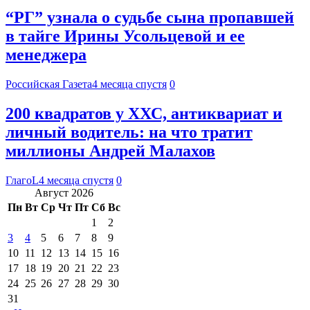
“РГ” узнала о судьбе сына пропавшей
в тайге Ирины Усольцевой и ее
менеджера
Российская Газета
4 месяца спустя
0
200 квадратов у ХХС, антиквариат и
личный водитель: на что тратит
миллионы Андрей Малахов
ГлагоL
4 месяца спустя
0
Август 2026
Пн
Вт
Ср
Чт
Пт
Сб
Вс
1
2
3
4
5
6
7
8
9
10
11
12
13
14
15
16
17
18
19
20
21
22
23
24
25
26
27
28
29
30
31