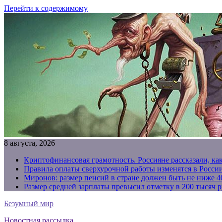
Перейти к содержимому
8 августа, 2026
Криптофинансовая грамотность. Россияне рассказали, ка
Правила оплаты сверхурочной работы изменятся в России
Миронов: размер пенсий в стране должен быть не ниже 4
Размер средней зарплаты превысил отметку в 200 тысяч р
Безумный мир
Новостная рассылка