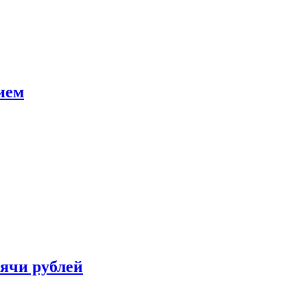
ием
сячи рублей