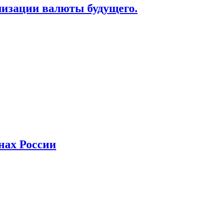
лизации валюты будущего.
нах России