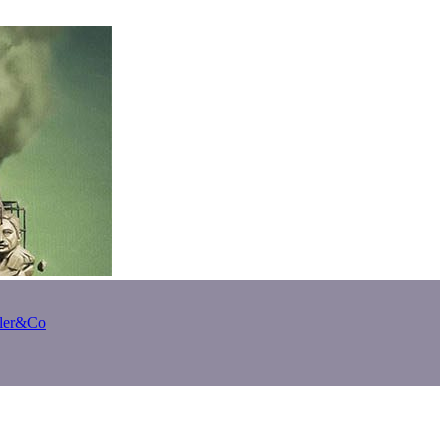
bler&Co