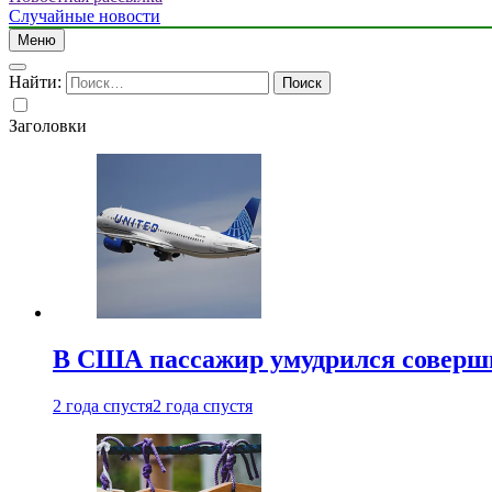
Случайные новости
Меню
Найти:
Заголовки
В США пассажир умудрился совершит
2 года спустя
2 года спустя