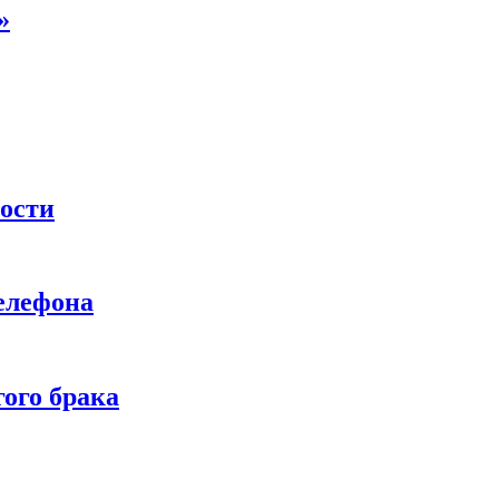
»
ности
телефона
ого брака