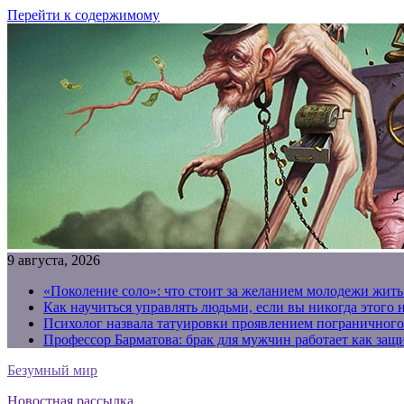
Перейти к содержимому
9 августа, 2026
«Поколение соло»: что стоит за желанием молодежи жить
Как научиться управлять людьми, если вы никогда этого 
Психолог назвала татуировки проявлением пограничного
Профессор Барматова: брак для мужчин работает как защи
Безумный мир
Новостная рассылка