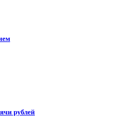
ием
сячи рублей