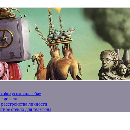
 с фокусом «на себя»
не делали
 расстройства личности
тное стекло для телефона