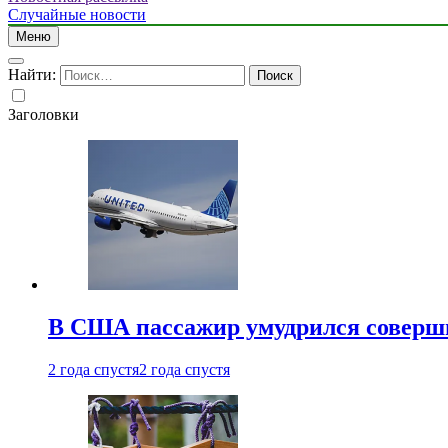
Случайные новости
Меню
Найти:
Заголовки
В США пассажир умудрился совершит
2 года спустя
2 года спустя