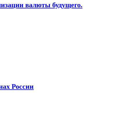
лизации валюты будущего.
нах России