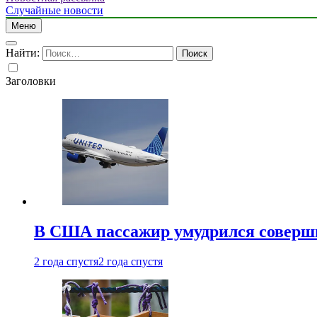
Случайные новости
Меню
Найти:
Заголовки
В США пассажир умудрился совершит
2 года спустя
2 года спустя