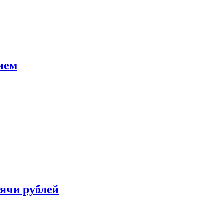
ием
сячи рублей