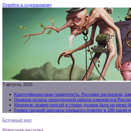
Перейти к содержимому
7 августа, 2026
Криптофинансовая грамотность. Россияне рассказали, ка
Правила оплаты сверхурочной работы изменятся в России
Миронов: размер пенсий в стране должен быть не ниже 4
Размер средней зарплаты превысил отметку в 200 тысяч р
Безумный мир
Новостная рассылка