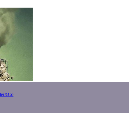
bler&Co