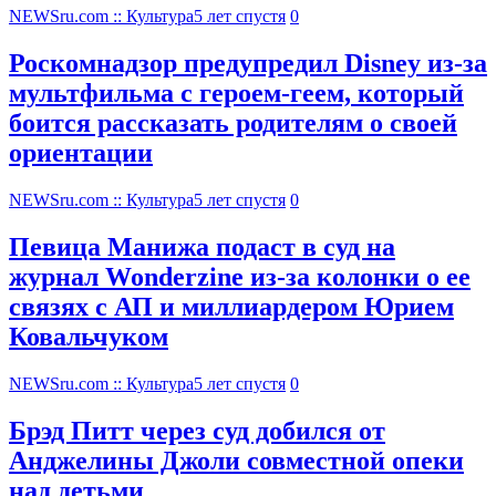
NEWSru.com :: Культура
5 лет спустя
0
Роскомнадзор предупредил Disney из-за
мультфильма c героем-геем, который
боится рассказать родителям о своей
ориентации
NEWSru.com :: Культура
5 лет спустя
0
Певица Манижа подаст в суд на
журнал Wonderzine из-за колонки о ее
связях с АП и миллиардером Юрием
Ковальчуком
NEWSru.com :: Культура
5 лет спустя
0
Брэд Питт через суд добился от
Анджелины Джоли совместной опеки
над детьми