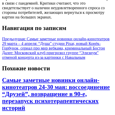
в связи с пандемией. Критики считают, что это
свидетельствует о наличии неудовлетворенного спроса со
стороны потребителей, желающих вернуться к просмотру
картин на больших экранах.
Навигация по записям
Предыдущая:
Самые заметные новинки онлайн-кинотеатров
29 марта – 4 апреля: “Душа” студии Pixar, новый Конёк-
Горбунок, сериал про мир вебкама, криминальный Бостон
Далее:
Московский клуб пригрозил группе “Элизиум”
отменой концерта из-за картинки с Навальным
Похожие новости
Самые заметные новинки онлайн-
кинотеатров 24-30 мая: воссоединение
“Друзей”, возвращение в 90-е,
перезапуск психотерапевтических
историй