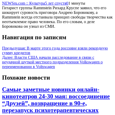
NEWSru.com :: Культура
5 лет спустя
0
1 минуты
Гитарист группы Rammstein Рихард Круспе заявил, что его
шокирует суровость приговора Андрею Боровикову, а
Rammstein всегда отстаивала принцип свободы творчества как
неотъемлемое право человека. По его словам, о деле
Боровикова он узнал из СМИ.
Навигация по записям
Предыдущая:
В марте этого года россияне взяли рекордную
сумму кредитов
Далее:
Власти США начали расследование в связи с
неудачной шуткой местного подразделения Volkswagen о
переименовании в Voltswagen
Похожие новости
Самые заметные новинки онлайн-
кинотеатров 24-30 мая: воссоединение
“Друзей”, возвращение в 90-е,
перезапуск психотерапевтических