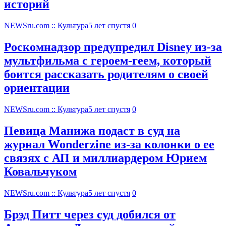
историй
NEWSru.com :: Культура
5 лет спустя
0
Роскомнадзор предупредил Disney из-за
мультфильма c героем-геем, который
боится рассказать родителям о своей
ориентации
NEWSru.com :: Культура
5 лет спустя
0
Певица Манижа подаст в суд на
журнал Wonderzine из-за колонки о ее
связях с АП и миллиардером Юрием
Ковальчуком
NEWSru.com :: Культура
5 лет спустя
0
Брэд Питт через суд добился от