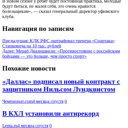
В новом сезоне у ребят будет постоянная практика, молодые
будут биться, не жалея себя, это очень нравится
болельщикам», — сказал генеральный директор уфимского
клуба.
Навигация по записям
Предыдущая:
КДК РФС оштрафовал тренера «Спартака»
Станковича на 10 тыс. рублей
Далее:
Мераб Двалишвили: «Противостояние с российским
бойцами — это больше, чем просто спорт»
Похожие новости
«Даллас» подписал новый контракт с
защитником Нильсом Лундквистом
Чемпионат.com
4 месяца спустя
0
В КХЛ установили антирекорд
Lenta.ru
4 месяца спустя
0