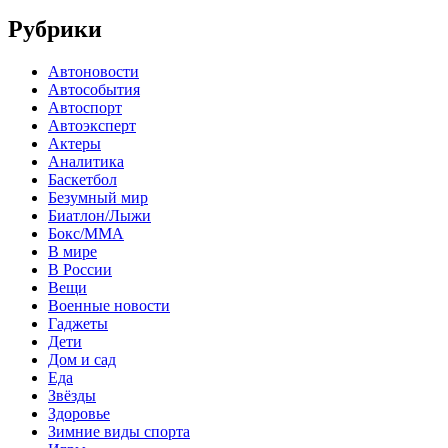
Рубрики
Автоновости
Автособытия
Автоспорт
Автоэксперт
Актеры
Аналитика
Баскетбол
Безумный мир
Биатлон/Лыжи
Бокс/MMA
В мире
В России
Вещи
Военные новости
Гаджеты
Дети
Дом и сад
Еда
Звёзды
Здоровье
Зимние виды спорта