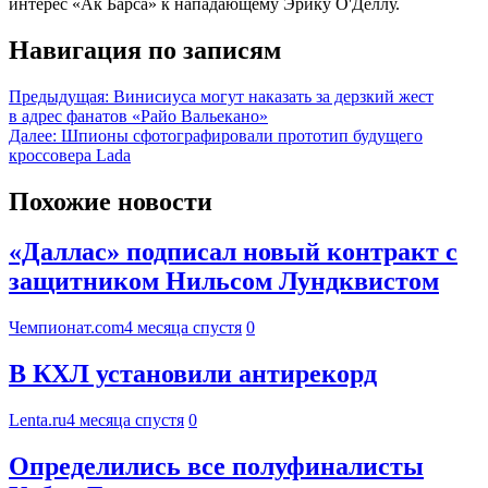
интерес «Ак Барса» к нападающему Эрику О'Деллу.
Навигация по записям
Предыдущая:
Винисиуса могут наказать за дерзкий жест
в адрес фанатов «Райо Вальекано»
Далее:
Шпионы сфотографировали прототип будущего
кроссовера Lada
Похожие новости
«Даллас» подписал новый контракт с
защитником Нильсом Лундквистом
Чемпионат.com
4 месяца спустя
0
В КХЛ установили антирекорд
Lenta.ru
4 месяца спустя
0
Определились все полуфиналисты