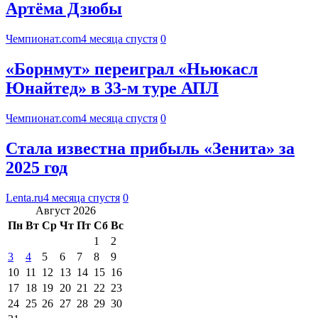
Артёма Дзюбы
Чемпионат.com
4 месяца спустя
0
«Борнмут» переиграл «Ньюкасл
Юнайтед» в 33-м туре АПЛ
Чемпионат.com
4 месяца спустя
0
Стала известна прибыль «Зенита» за
2025 год
Lenta.ru
4 месяца спустя
0
Август 2026
Пн
Вт
Ср
Чт
Пт
Сб
Вс
1
2
3
4
5
6
7
8
9
10
11
12
13
14
15
16
17
18
19
20
21
22
23
24
25
26
27
28
29
30