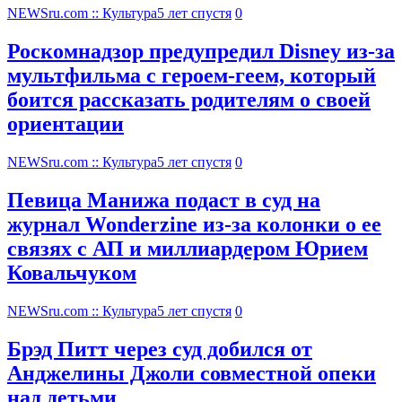
NEWSru.com :: Культура
5 лет спустя
0
Роскомнадзор предупредил Disney из-за
мультфильма c героем-геем, который
боится рассказать родителям о своей
ориентации
NEWSru.com :: Культура
5 лет спустя
0
Певица Манижа подаст в суд на
журнал Wonderzine из-за колонки о ее
связях с АП и миллиардером Юрием
Ковальчуком
NEWSru.com :: Культура
5 лет спустя
0
Брэд Питт через суд добился от
Анджелины Джоли совместной опеки
над детьми