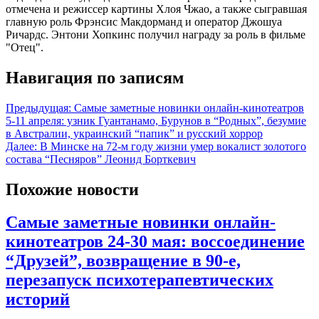
отмечена и режиссер картины Хлоя Чжао, а также сыгравшая
главную роль Фрэнсис Макдорманд и оператор Джошуа
Ричардс. Энтони Хопкинс получил награду за роль в фильме
"Отец".
Навигация по записям
Предыдущая:
Самые заметные новинки онлайн-кинотеатров
5-11 апреля: узник Гуантанамо, Бурунов в “Родных”, безумие
в Австралии, украинский “папик” и русский хоррор
Далее:
В Минске на 72-м году жизни умер вокалист золотого
состава “Песняров” Леонид Борткевич
Похожие новости
Самые заметные новинки онлайн-
кинотеатров 24-30 мая: воссоединение
“Друзей”, возвращение в 90-е,
перезапуск психотерапевтических
историй