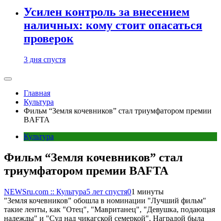
Усилен контроль за внесением
наличных: кому стоит опасаться
проверок
3 дня спустя
Главная
Культура
Фильм “Земля кочевников” стал триумфатором премии
BAFTA
Культура
Фильм “Земля кочевников” стал
триумфатором премии BAFTA
NEWSru.com :: Культура
5 лет спустя
0
1 минуты
"Земля кочевников" обошла в номинации "Лучший фильм"
такие ленты, как "Отец", "Мавританец", "Девушка, подающая
надежды" и "Суд над чикагской семеркой". Наградой была