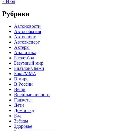
« Июл
Рубрики
Автоновости
Автособытия
Автоспорт
Автоэксперт
Актеры
Аналитика
Баскетбол
Безумный мир
Биатлон/Лыжи
Бокс/MMA
В мире
В России
Вещи
Военные новости
Гаджеты
Дети
Дом и сад
Еда
Звёзды
Здоровье