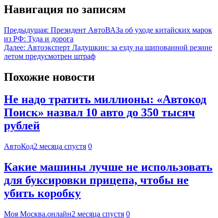
Навигация по записям
Предыдущая:
Президент АвтоВАЗа об уходе китайских марок
из РФ: Туда и дорога
Далее:
Автоэксперт Ладушкин: за езду на шипованной резине
летом предусмотрен штраф
Похожие новости
Не надо тратить миллионы: «Автокод
Поиск» назвал 10 авто до 350 тысяч
рублей
АвтоКод
2 месяца спустя
0
Какие машины лучше не использовать
для буксировки прицепа, чтобы не
убить коробку
Моя Москва.онлайн
2 месяца спустя
0