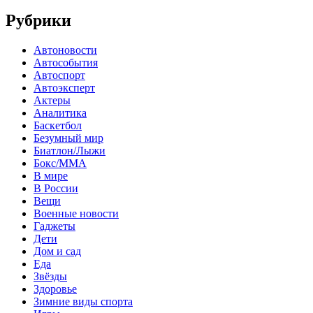
Рубрики
Автоновости
Автособытия
Автоспорт
Автоэксперт
Актеры
Аналитика
Баскетбол
Безумный мир
Биатлон/Лыжи
Бокс/MMA
В мире
В России
Вещи
Военные новости
Гаджеты
Дети
Дом и сад
Еда
Звёзды
Здоровье
Зимние виды спорта