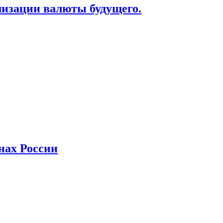
лизации валюты будущего.
нах России