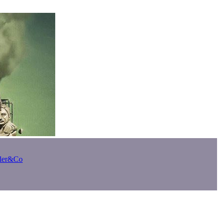
bler&Co