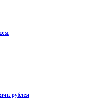
ием
сячи рублей