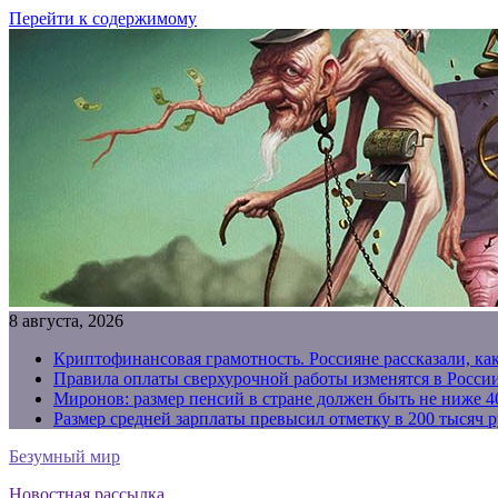
Перейти к содержимому
8 августа, 2026
Криптофинансовая грамотность. Россияне рассказали, ка
Правила оплаты сверхурочной работы изменятся в России
Миронов: размер пенсий в стране должен быть не ниже 4
Размер средней зарплаты превысил отметку в 200 тысяч р
Безумный мир
Новостная рассылка