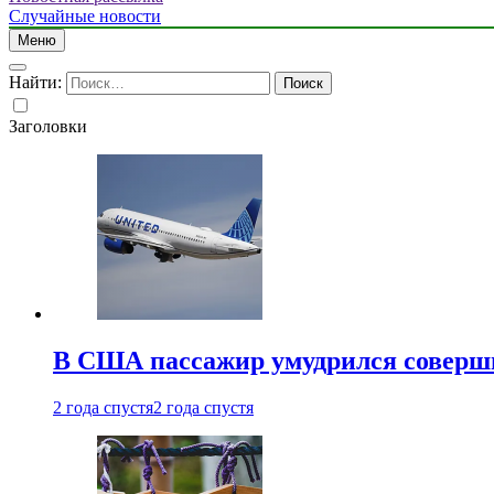
Случайные новости
Меню
Найти:
Заголовки
В США пассажир умудрился совершит
2 года спустя
2 года спустя