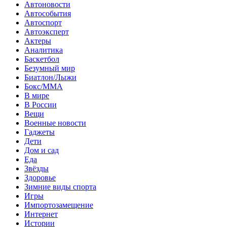
Автоновости
Автособытия
Автоспорт
Автоэксперт
Актеры
Аналитика
Баскетбол
Безумный мир
Биатлон/Лыжи
Бокс/MMA
В мире
В России
Вещи
Военные новости
Гаджеты
Дети
Дом и сад
Еда
Звёзды
Здоровье
Зимние виды спорта
Игры
Импортозамещение
Интернет
Истории