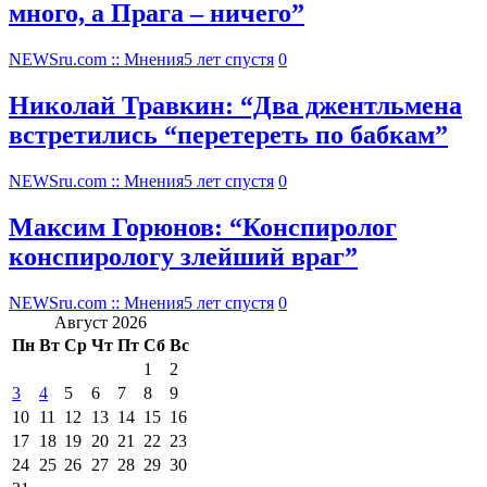
много, а Прага – ничего”
NEWSru.com :: Мнения
5 лет спустя
0
Николай Травкин: “Два джентльмена
встретились “перетереть по бабкам”
NEWSru.com :: Мнения
5 лет спустя
0
Максим Горюнов: “Конспиролог
конспирологу злейший враг”
NEWSru.com :: Мнения
5 лет спустя
0
Август 2026
Пн
Вт
Ср
Чт
Пт
Сб
Вс
1
2
3
4
5
6
7
8
9
10
11
12
13
14
15
16
17
18
19
20
21
22
23
24
25
26
27
28
29
30