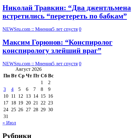
Николай Травкин: “Два джентльмена
встретились “перетереть по бабкам”
NEWSru.com :: Мнения
5 лет спустя
0
Максим Горюнов: “Конспиролог
конспирологу злейший враг”
NEWSru.com :: Мнения
5 лет спустя
0
Август 2026
Пн
Вт
Ср
Чт
Пт
Сб
Вс
1
2
3
4
5
6
7
8
9
10
11
12
13
14
15
16
17
18
19
20
21
22
23
24
25
26
27
28
29
30
31
« Июл
Рубрики