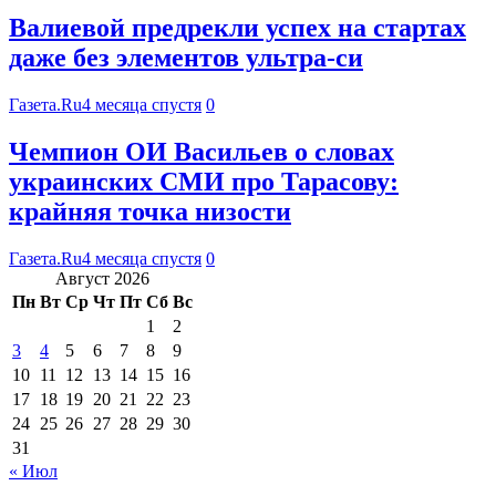
Валиевой предрекли успех на стартах
даже без элементов ультра-си
Газета.Ru
4 месяца спустя
0
Чемпион ОИ Васильев о словах
украинских СМИ про Тарасову:
крайняя точка низости
Газета.Ru
4 месяца спустя
0
Август 2026
Пн
Вт
Ср
Чт
Пт
Сб
Вс
1
2
3
4
5
6
7
8
9
10
11
12
13
14
15
16
17
18
19
20
21
22
23
24
25
26
27
28
29
30
31
« Июл