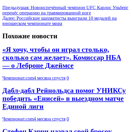
Предыдущая:
Новоиспечённый чемпион UFC Карлос Ульберг
перенёс операцию на травмированной ноге
Далее:
Российские шахматисты выиграли 10 медалей на
юношеском чемпионате мира
Похожие новости
«Я хочу, чтобы он играл столько,
сколько сам желает». Комиссар НБА
— о Леброне Джеймсе
Чемпионат.com
4 месяца спустя
0
Дабл-дабл Рейнольдса помог УНИКСу
победить «Енисей» в выездном матче
Единой лиги
Чемпионат.com
4 месяца спустя
0
Стефен Карри назвал свой бросок,