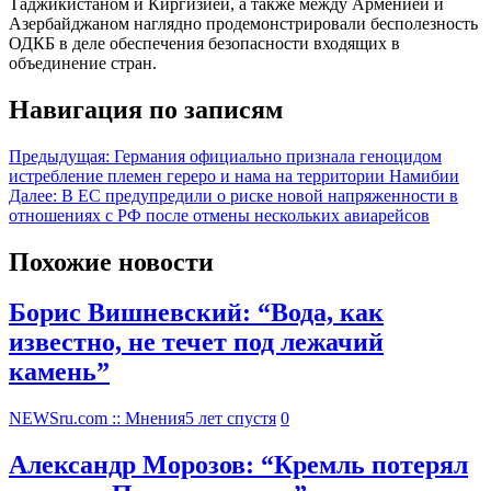
Таджикистаном и Киргизией, а также между Арменией и
Азербайджаном наглядно продемонстрировали бесполезность
ОДКБ в деле обеспечения безопасности входящих в
объединение стран.
Навигация по записям
Предыдущая:
Германия официально признала геноцидом
истребление племен гереро и нама на территории Намибии
Далее:
В ЕС предупредили о риске новой напряженности в
отношениях с РФ после отмены нескольких авиарейсов
Похожие новости
Борис Вишневский: “Вода, как
известно, не течет под лежачий
камень”
NEWSru.com :: Мнения
5 лет спустя
0
Александр Морозов: “Кремль потерял