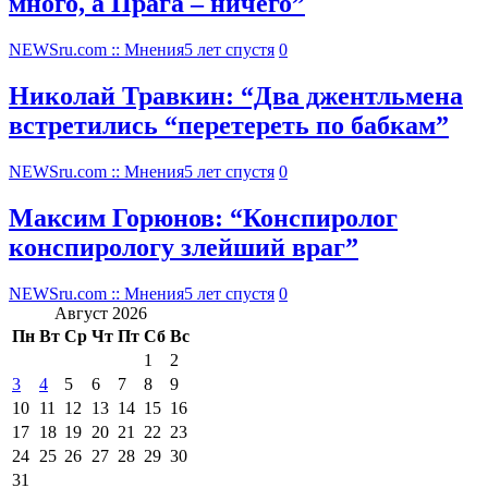
много, а Прага – ничего”
NEWSru.com :: Мнения
5 лет спустя
0
Николай Травкин: “Два джентльмена
встретились “перетереть по бабкам”
NEWSru.com :: Мнения
5 лет спустя
0
Максим Горюнов: “Конспиролог
конспирологу злейший враг”
NEWSru.com :: Мнения
5 лет спустя
0
Август 2026
Пн
Вт
Ср
Чт
Пт
Сб
Вс
1
2
3
4
5
6
7
8
9
10
11
12
13
14
15
16
17
18
19
20
21
22
23
24
25
26
27
28
29
30
31