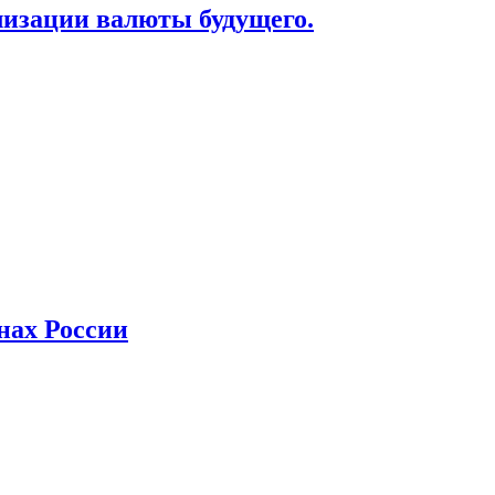
лизации валюты будущего.
нах России