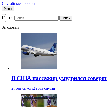
Случайные новости
Меню
Найти:
Заголовки
В США пассажир умудрился совершит
2 года спустя
2 года спустя