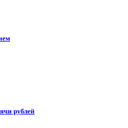
ием
сячи рублей