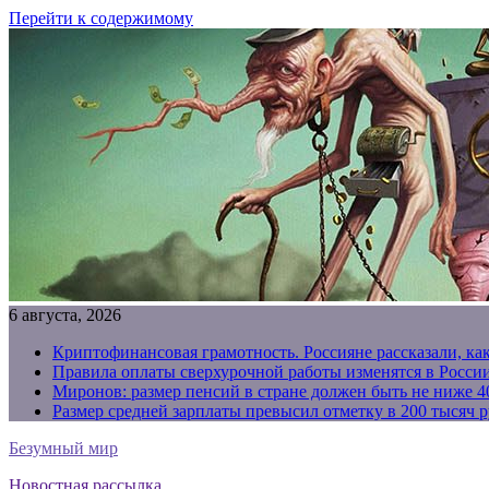
Перейти к содержимому
6 августа, 2026
Криптофинансовая грамотность. Россияне рассказали, ка
Правила оплаты сверхурочной работы изменятся в России
Миронов: размер пенсий в стране должен быть не ниже 4
Размер средней зарплаты превысил отметку в 200 тысяч р
Безумный мир
Новостная рассылка