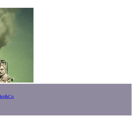
bler&Co