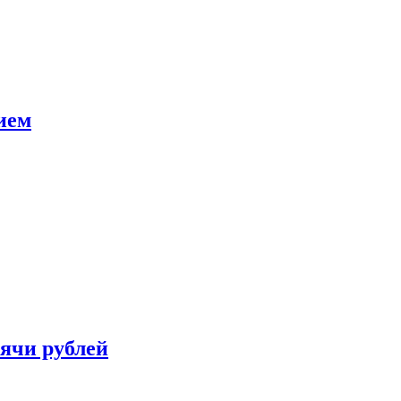
ием
сячи рублей