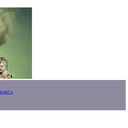
bler&Co