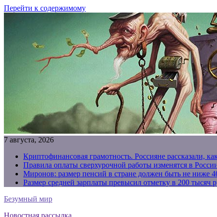
Перейти к содержимому
7 августа, 2026
Криптофинансовая грамотность. Россияне рассказали, ка
Правила оплаты сверхурочной работы изменятся в России
Миронов: размер пенсий в стране должен быть не ниже 4
Размер средней зарплаты превысил отметку в 200 тысяч р
Безумный мир
Новостная рассылка