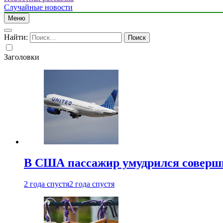
Случайные новости
Меню
Найти:
Заголовки
В США пассажир умудрился совершит
2 года спустя
2 года спустя