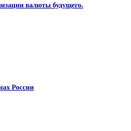
лизации валюты будущего.
нах России