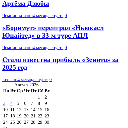
Артёма Дзюбы
Чемпионат.com
4 месяца спустя
0
«Борнмут» переиграл «Ньюкасл
Юнайтед» в 33-м туре АПЛ
Чемпионат.com
4 месяца спустя
0
Стала известна прибыль «Зенита» за
2025 год
Lenta.ru
4 месяца спустя
0
Август 2026
Пн
Вт
Ср
Чт
Пт
Сб
Вс
1
2
3
4
5
6
7
8
9
10
11
12
13
14
15
16
17
18
19
20
21
22
23
24
25
26
27
28
29
30