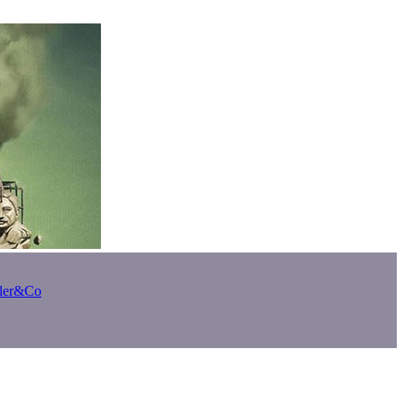
bler&Co