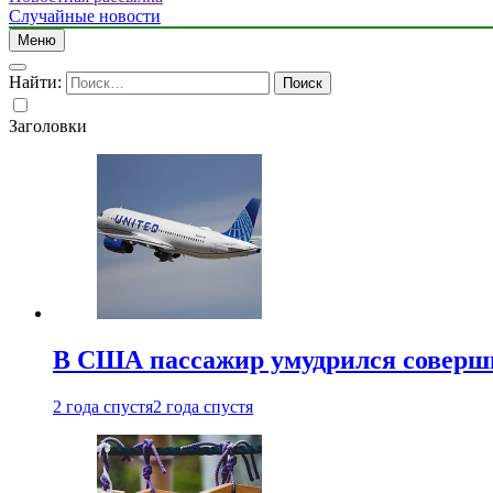
Случайные новости
Меню
Найти:
Заголовки
В США пассажир умудрился совершит
2 года спустя
2 года спустя