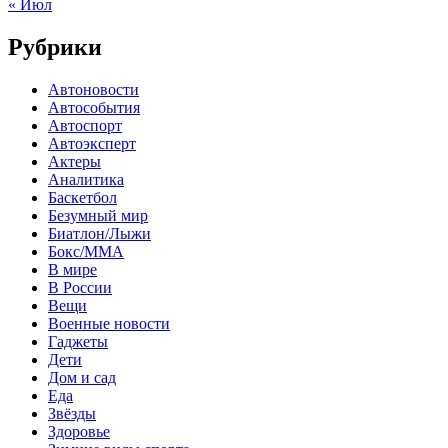
« Июл
Рубрики
Автоновости
Автособытия
Автоспорт
Автоэксперт
Актеры
Аналитика
Баскетбол
Безумный мир
Биатлон/Лыжи
Бокс/MMA
В мире
В России
Вещи
Военные новости
Гаджеты
Дети
Дом и сад
Еда
Звёзды
Здоровье